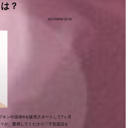
とは？
2017/09/09 15:33
プキンや温布®︎を販売スタートして7ヶ月
7}沢山の方々が、愛用してくださり♡子宮温活を