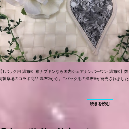
【Tバック用 温布®︎ 布ナプキンなら国内シェアナンバーワン 温布®︎
岡製糸場のコラボ商品 温布®︎から。Tバック用の温布®︎が発売されました！
続きを読む