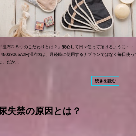
『温布®︎ ５つのこだわりとは？』安心して日々使って頂けるように・・・{1C0F5
845039065A2F}温布®︎は、月経時に使用するナプキンではなく毎日
た。だか...
続きを読む
尿失禁の原因とは？