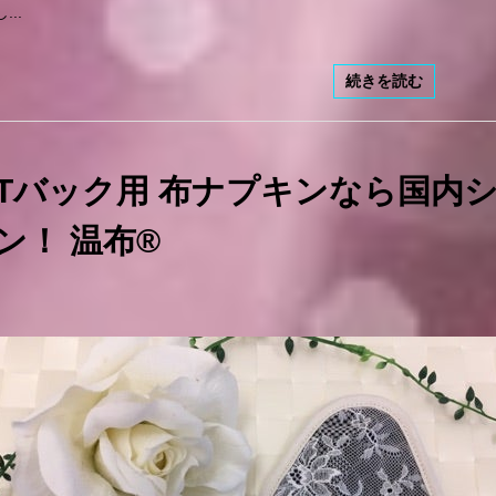
し...
続きを読む
Tバック用 布ナプキンなら国内
ン！ 温布®