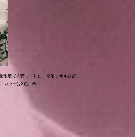
】数量限定で入荷しました！今治タオルと富
カラーは2色。黒...