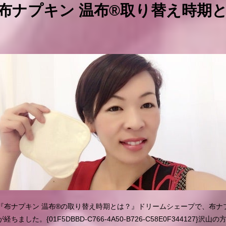
布ナプキン 温布®取り替え時期
『布ナプキン 温布®︎の取り替え時期とは？』ドリームシェープで、布ナ
が経ちました。{01F5DBBD-C766-4A50-B726-C58E0F34412