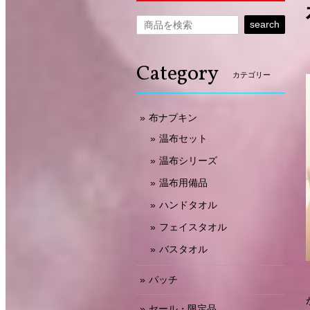
search
Category
カテゴリー
布ナプキン
温布セット
温布シリーズ
温布用備品
ハンドタオル
フェイスタオル
バスタオル
パッチ
セール・限定品