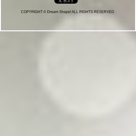
COPYRIGHT © Dream Shape! ALL RIGHTS RESERVED.