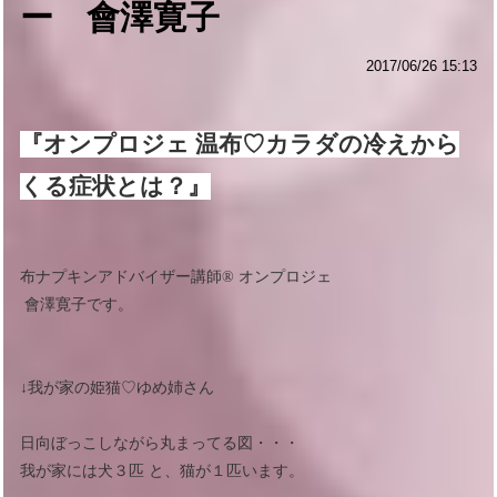
ー 會澤寛子
2017/06/26 15:13
『オンプロジェ 温布♡カラダの冷えから
くる症状とは？』
布ナプキンアドバイザー講師®︎ オンプロジェ
會澤寛子です。
↓我が家の姫猫♡ゆめ姉さん
日向ぼっこしながら丸まってる図・・・
我が家には犬３匹 と、猫が１匹います。