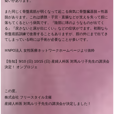
疑いがあります。
また同じく骨盤底筋が弱くなって起こる病気に骨盤臓器脱＝性器
脱があります。これは膀胱・子宮・直腸などが支えを失って腟に
落ちてくるという病気です。『陰部に球のようなものが出てく
る』『戻さないと尿が出にくい』などの症状がでます。初期なら
骨盤底筋訓練で改善することもありますが、腟の外にまで出てき
てしまっている時には手術が必要なことが多いです。
※NPO法人 女性医療ネットワークホームページより抜粋
【告知】9/10 (日) 10/15 (日) 産婦人科医 対馬ルリ子先生の講演会
決定！ オンプロジェ
この度。
株式会社 フリースタイル主催
産婦人科医 対馬ルリ子先生の講演会が決定しました！