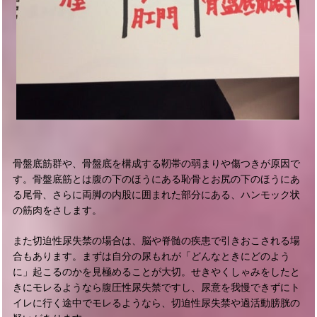
骨盤底筋群や、骨盤底を構成する靭帯の弱まりや傷つきが原因で
す。骨盤底筋とは腹の下のほうにある恥骨とお尻の下のほうにあ
る尾骨、さらに両脚の内股に囲まれた部分にある、ハンモック状
の筋肉をさします。
また切迫性尿失禁の場合は、脳や脊髄の疾患で引きおこされる場
合もあります。まずは自分の尿もれが「どんなときにどのよう
に」起こるのかを見極めることが大切。せきやくしゃみをしたと
きにモレるようなら腹圧性尿失禁ですし、尿意を我慢できずにト
イレに行く途中でモレるようなら、切迫性尿失禁や過活動膀胱の