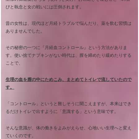
びと執念と女の戦いには圧倒されます。
昔の女性は、現代ほど月経トラブルで悩んだり、薬を飲む習慣は
ありませんでした。
その秘密の一つに『月経血コントロール』という方法がありま
す。使い捨てナプキンがない時代は、膣を締めたり緩めたりする
ことで、
生理の血を膣の中にためこみ、まとめてトイレで流していたので
す。
「コントロール」というと難しそうに聞こえますが、本来はでき
るだけトイレで出すように「意識する」という意味です。
そんな意識が、体の働きをよみがえらせ、心地いい生理へと変え
ていくのです。