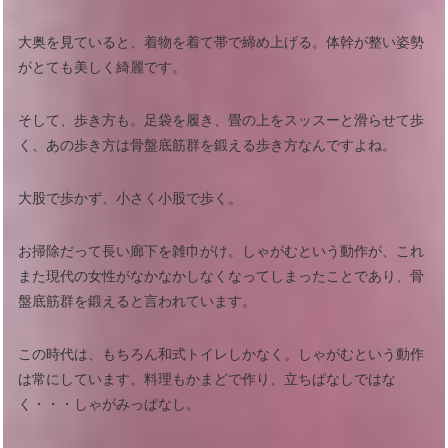
大奥を見ていると、着物を着て帯で締め上げる。体幹が整い姿勢
がとても美しく綺麗です。
そして、歩き方も。足袋を履き、畳の上をスッスーと滑らせて歩
く、あの歩き方は骨盤底筋群を鍛える歩き方なんですよね。
大股で歩かず、小さく小股で歩く。
お掃除だって長い廊下を雑巾がけ。しゃがむという動作が、これ
また現代の女性がなかなかしなくなってしまったことであり、骨
盤底筋群を鍛えると言われています。
この時代は、もちろん和式トイレしかなく。しゃがむという動作
は常にしています。料理もかまどで作り、立ちぱなしではな
く・・・しゃがみっぱなし。