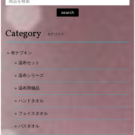
search
Category
カテゴリー
布ナプキン
温布セット
温布シリーズ
温布用備品
ハンドタオル
フェイスタオル
バスタオル