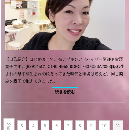
【自己紹介】はじめまして。布ナプキンアドバイザー講師®︎ 會澤
寛子です。{699145C1-C140-4E58-9DFC-7607C53A2088}昭和生
まれの母平成生まれの娘育ってきた時代と環境は違えど。同じ悩
みを親子で抱えてきました。...
続きを読む
<<
3
4
5
6
7
8
9
10
11
前