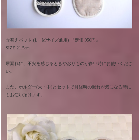
☆替えパット (L・Mサイズ兼用) 『定価:950円』
SIZE:21.5cm
尿漏れに、不安を感じるときやおりものが多い時にお使いくださ
い。
また、ホルダー(大・中)とセットで月経時の漏れが気になる時に
もお使い頂けます。