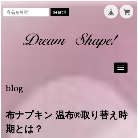
search
Toggle
navigati
blog
布ナプキン 温布®取り替え時
期とは？