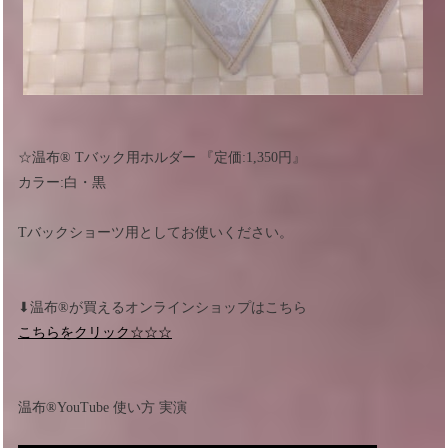
☆温布®︎ Tバック用ホルダー 『定価:1,350円』
カラー:白・黒
Tバックショーツ用としてお使いください。
⬇︎温布®︎が買えるオンラインショップはこちら
こちらをクリック☆☆☆
温布®︎YouTube 使い方 実演