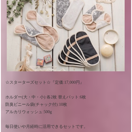
☆スターターズセット☆『定価:17,000円』
ホルダー(大・中・小):各2枚 替えパット:6枚
防臭ビニール袋(チャック付):10枚
アルカリウォッシュ:500g
毎日使いや月経時に活用できるセットです。