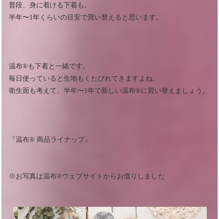
普段、身に着ける下着も。
半年〜1年くらいの目安で買い替えると思います。
温布®︎も下着と一緒です。
毎日使っていると生地もくたびれてきますよね。
衛生面も考えて、半年〜1年で新しい温布®︎に買い替えましょう。
『温布®︎ 商品ライナップ』
※お写真は温布®︎ウェブサイトからお借りしました