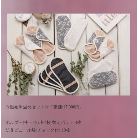
☆温布®︎ 温めセット☆『定価:17,000円』
ホルダー(中・小):各4枚 替えパット:4枚
防臭ビニール袋(チャック付):10枚