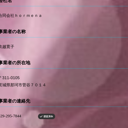
会社名
合同会社ｈｏｒｍｅｎａ
事業者の名称
吹越寛子
事業者の所在地
〒311-0105
茨城県那珂市菅谷７０１４
事業者の連絡先