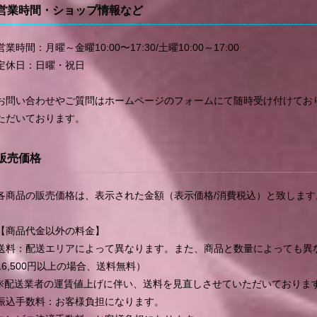
営業時間・ショップ情報など
営業時間：月曜～金曜10:00〜17:30/土曜10:00～17:00
定休日：日曜・祝日
お問い合わせやご質問はホームページのフォームにて随時受け付けてお
ただいております。
販売価格
各商品の販売価格は、表示された金額（表示価格/消費税込）と致します
【商品代金以外の料金】
送料：配送エリアによって異なります。また、商品と数量によっても異
16,500円以上の場合、送料無料）
※配送業者の運賃値上げに伴い、送料を見直しさせていただいておりま
振込手数料：お客様負担になります。