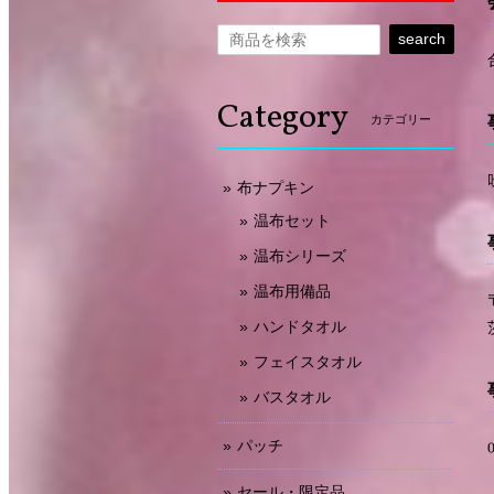
search
Category
カテゴリー
布ナプキン
温布セット
温布シリーズ
温布用備品
ハンドタオル
フェイスタオル
バスタオル
パッチ
セール・限定品