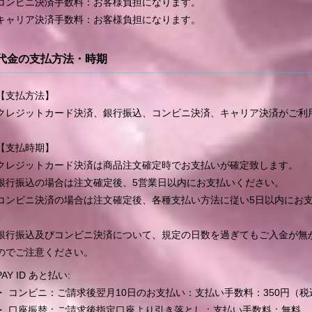
コンビニ決済手数料：お客様負担になります。
キャリア決済手数料：お客様負担になります。
代金の支払方法・時期
【支払方法】
クレジットカード決済、銀行振込、コンビニ決済、キャリア決済がご利
【支払時期】
クレジットカード決済は商品注文確定時でお支払いが確定致します。
銀行振込の場合は注文確定後、5営業日以内にお支払いください。
コンビニ決済の場合は注文確定後、各種支払い方法に従い5日以内にお
銀行振込及びコンビニ決済について、規定の日数を過ぎてもご入金が無
のでご注意ください。
PAY ID あと払い:
・ コンビニ：ご請求後翌月10日のお支払い：支払い手数料：350円（税
・ 口座振替：ご請求後指定口座より引き落とし：支払い手数料：無料