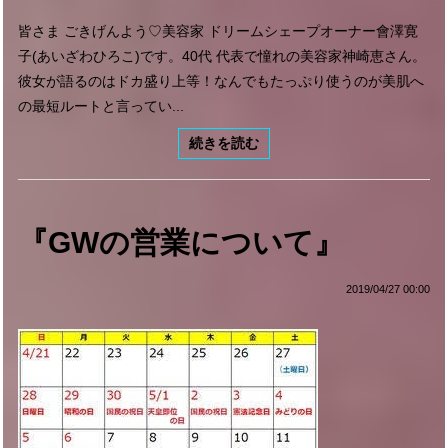
皆さま ごきげんよう♡美容家 ドリームシェープオーナー會澤寛
子(あいざわひろこ)です。40代 代表で憧れの美容家神崎恵さん。
彼女が語るのはドカ盛り上等！なんでもたっぷり使うのが美肌へ
の最短ルートと言ってい...
続きを読む
『GWの営業について』
2019/04/27 00:00