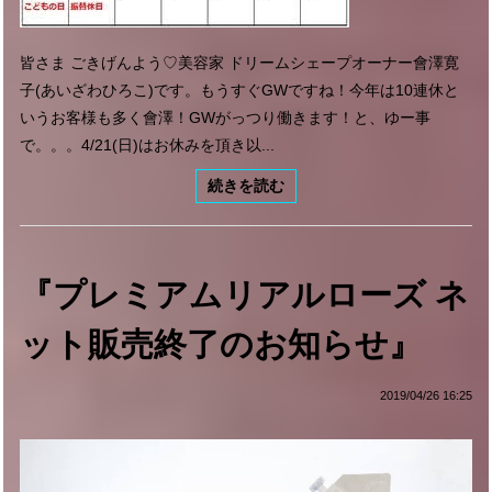
皆さま ごきげんよう♡美容家 ドリームシェープオーナー會澤寛
子(あいざわひろこ)です。もうすぐGWですね！今年は10連休と
いうお客様も多く會澤！GWがっつり働きます！と、ゆー事
で。。。4/21(日)はお休みを頂き以...
続きを読む
『プレミアムリアルローズ ネ
ット販売終了のお知らせ』
2019/04/26 16:25