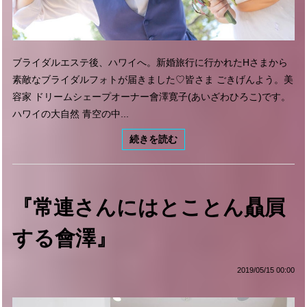
ブライダルエステ後、ハワイへ。新婚旅行に行かれたHさまから
素敵なブライダルフォトが届きました♡皆さま ごきげんよう。美
容家 ドリームシェープオーナー會澤寛子(あいざわひろこ)です。
ハワイの大自然 青空の中...
続きを読む
『常連さんにはとことん贔屓
する會澤』
2019/05/15 00:00