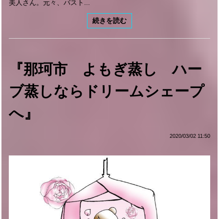
美人さん。元々、バスト...
続きを読む
『那珂市 よもぎ蒸し ハー
ブ蒸しならドリームシェープ
へ』
2020/03/02 11:50