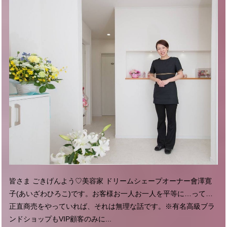
皆さま ごきげんよう♡美容家 ドリームシェープオーナー會澤寛
子(あいざわひろこ)です。お客様お一人お一人を平等に…って…
正直商売をやっていれば、それは無理な話です。※有名高級ブラ
ンドショップもVIP顧客のみに...