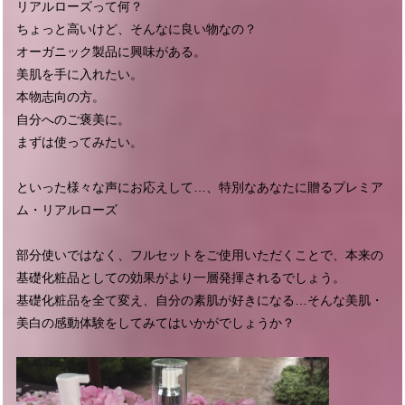
リアルローズって何？
ちょっと高いけど、そんなに良い物なの？
オーガニック製品に興味がある。
美肌を手に入れたい。
本物志向の方。
自分へのご褒美に。
まずは使ってみたい。
といった様々な声にお応えして…、特別なあなたに贈るプレミア
ム・リアルローズ
部分使いではなく、フルセットをご使用いただくことで、本来の
基礎化粧品としての効果がより一層発揮されるでしょう。
基礎化粧品を全て変え、自分の素肌が好きになる…そんな美肌・
美白の感動体験をしてみてはいかがでしょうか？