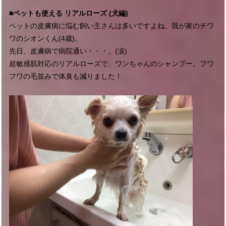
■ペットも使える リアルローズ (犬編)
ペットの皮膚病に悩む飼い主さんは多いですよね。我が家のチワ
ワのシオンくん(4歳)。
先日、皮膚病で病院通い・・・。(涙)
超敏感肌対応のリアルローズで、ワンちゃんのシャンプー。フワ
フワの毛並みで体臭も減りました！