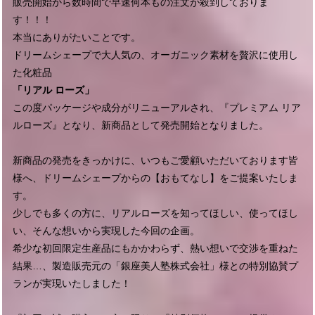
販売開始から数時間で早速何本もの注文が殺到しておりま
す！！！
本当にありがたいことです。
ドリームシェープで大人気の、オーガニック素材を贅沢に使用し
た化粧品
「リアル ローズ」
この度パッケージや成分がリニューアルされ、『プレミアム リア
ルローズ』となり、新商品として発売開始となりました。
新商品の発売をきっかけに、いつもご愛顧いただいております皆
様へ、ドリームシェープからの【おもてなし】をご提案いたしま
す。
少しでも多くの方に、リアルローズを知ってほしい、使ってほし
い、そんな想いから実現した今回の企画。
希少な初回限定生産品にもかかわらず、熱い想いで交渉を重ねた
結果…、製造販売元の「銀座美人塾株式会社」様との特別協賛プ
ランが実現いたしました！