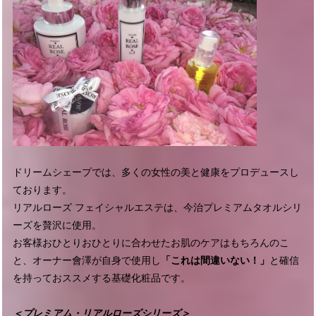
ドリームシェープでは、多くの女性の美と健康をプロデュースし
ております。
リアルローズ フェイシャルエステは、今治プレミアムタオルシリ
ーズを贅沢に使用。
お客様おひとりおひとりに合わせたお肌のケアはもちろんのこ
と、オーナー會澤が自身で使用し
「これは間違いない！」
と確信
を持っておススメする基礎化粧品です。
＜プレミアム・リアルローズシリーズ＞