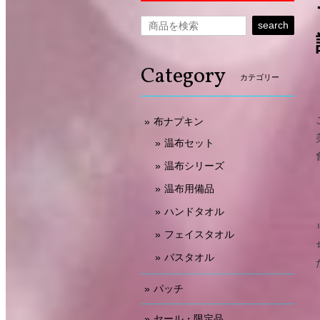
search
Category
カテゴリー
布ナプキン
温布セット
温布シリーズ
温布用備品
ハンドタオル
フェイスタオル
バスタオル
パッチ
セール・限定品