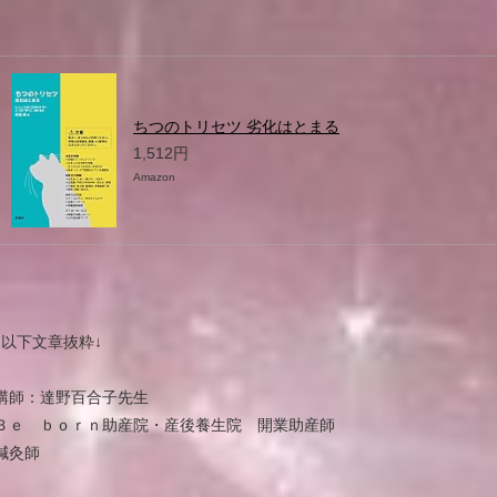
ちつのトリセツ 劣化はとまる
1,512円
Amazon
↓以下文章抜粋↓
講師：達野百合子先生
Ｂｅ ｂｏｒｎ助産院・産後養生院 開業助産師
鍼灸師