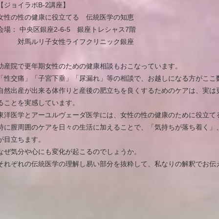
【ジョイラボB-2講座】
女性の性の健康に役立てる 伝統医学の知恵
会場： 中央区銀座2-6-5 銀座トレシャス7階
対馬ルリ子女性ライフクリニック銀座
助産院で更年期女性のための健康相談もおこなっています。
「性交痛」「子宮下垂」「尿漏れ」等の相談で、お越しになる方がここ
自然出産が出来る体作りと産後の肥立ちを良くするためのケアは、実は
ることを実感しています。
東洋医学とアーユルヴェーダ医学には、女性の性の健康のために役立て
特に膣周囲のケアを日々の生活に加えることで、「気持ちが落ち着く」
が目立ちます。
なぜ気分や心にも変化が起こるのでしょうか。
それぞれの伝統医学の理解し易い部分を抜粋して、私なりの解釈でお伝