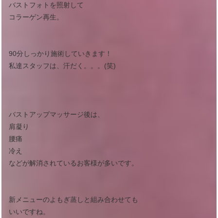
バストフォトを照射して
コラーゲン再生。
90分しっかり施術していきます！
私達スタッフは、汗だく。。。(笑)
バストアップマッサージ後は、
肩凝り
腰痛
冷え
などが解消されているお客様が多いです。
新メニューのよもぎ蒸しと組み合わせても
いいですね。