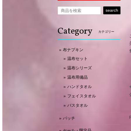
search
Category
カテゴリー
布ナプキン
温布セット
温布シリーズ
温布用備品
ハンドタオル
フェイスタオル
バスタオル
パッチ
セール・限定品