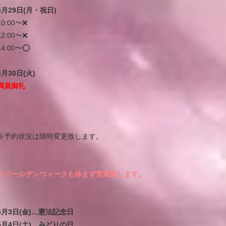
4月29日(月・祝日)
10:00〜❌
12:00〜❌
14:00〜⭕️
4月30日(火)
満員御礼
※予約状況は随時変更致します。
※ゴールデンウィークも休まず営業致します。
5月3日(金)…憲法記念日
5月4日(土)…みどりの日