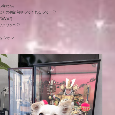
お母たん。
ぼくの初節句やってくれるってー♡
(*≧∀≦*)
ワクワク〜♡
by シオン