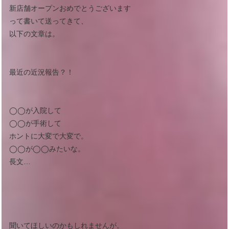
新店舗オープンおめでとうございます
って書いて送ってきて、
以下の文章は。
最近の近況報告？！
◯◯が入院して
◯◯が手術して
ホントに大変で大変で。
◯◯が◯◯みたいな。
長文…
聞いてほしいのかもしれませんが。