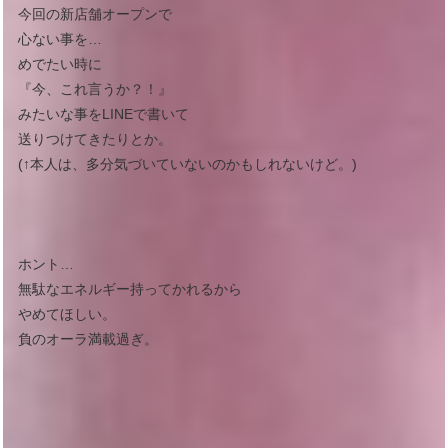
今回の新店舗オープンで
心ない事を…
めでたい時に
『今、これ言うか？！』
みたいな事をLINEで書いて
送りつけてきたりとか。
(↑本人は、多分気づいていないのかもしれないけど。)
ホント…
無駄なエネルギー持ってかれるから
やめてほしい。
負のオーラ満載過ぎ。