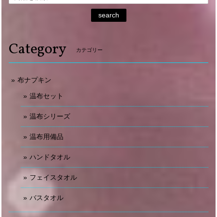
search
Category
カテゴリー
布ナプキン
温布セット
温布シリーズ
温布用備品
ハンドタオル
フェイスタオル
バスタオル