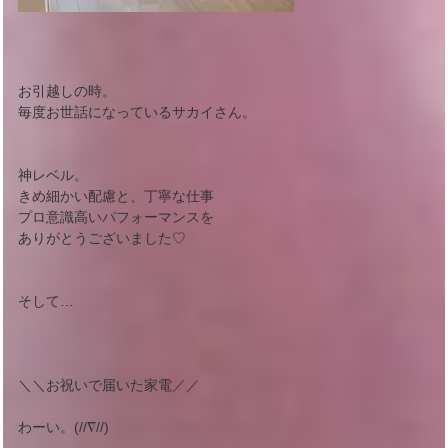
お引越しの時。
毎度お世話になっているサカイさん。
神レベル。
きめ細かい配慮と、丁寧な仕事
プロ意識高いパフォーマンスを
ありがとうございました♡
そして…
＼＼お祝いで届いた家電／／
わーい。(//∇//)