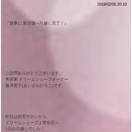
2019/02/05 20:10
『無事に 新店舗へ引越し完了！』
ご訪問ありがとうございます。
美容家 ドリームシェープオーナー
會澤寛子(あいざわひろこ)です。
昨日は自宅サロンから、
ドリームシェープ上菅谷店へ
1日お引越しでした！