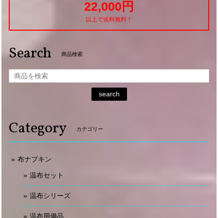
22,000円
以上で送料無料！
Search
商品検索
search
Category
カテゴリー
布ナプキン
温布セット
温布シリーズ
温布用備品