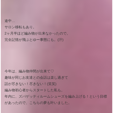
途中…
サロン移転もあり。
2ヶ月半ほど編み物が出来なかったので。
完全記憶が飛ぶとゆー事態にも。(汗)
今年は、編み物仲間が出来て♡
趣味が同じお友達との会話は楽し過ぎて
話が尽きない！尽きない！(笑笑)
編み物初心者からスタートした私も。
年内に、ズパゲッティルームシューズを編み上げる！という目標
があったので、こちらの夢も叶いました。