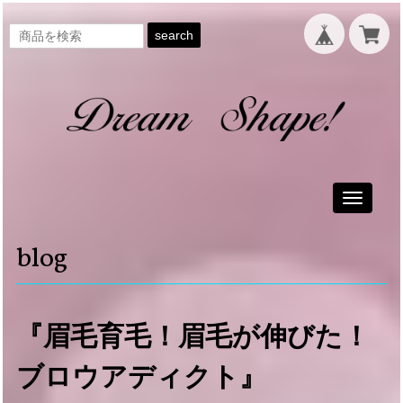
search
Toggle
navigati
blog
『眉毛育毛！眉毛が伸びた！
ブロウアディクト』