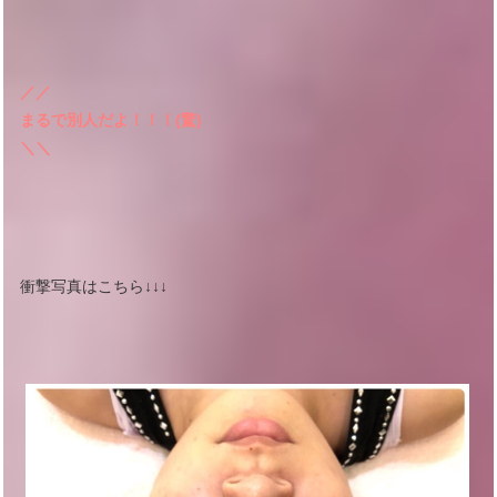
／／
まるで別人だよ！！！(驚)
＼＼
衝撃写真はこちら↓↓↓