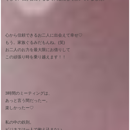
心から信頼できるお二人に出会えて幸せ♡
もう。家族ぐるみだもんね。(笑)
お二人のお力を最大限にお借りして
この頑張り時を乗り越えます！！
3時間のミーティングは、
あっと言う間だったー。
楽しかったー♡
私の中の鉄則。
ビジネスは一人で抱え込まない。