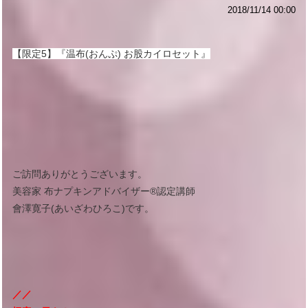
2018/11/14 00:00
【限定5】『温布(おんぷ) お股カイロセット』
ご訪問ありがとうございます。
美容家 布ナプキンアドバイザー®︎認定講師
會澤寛子(あいざわひろこ)です。
／／