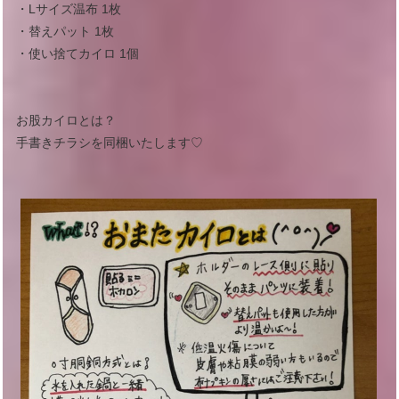
・Lサイズ温布 1枚
・替えパット 1枚
・使い捨てカイロ 1個
お股カイロとは？
手書きチラシを同梱いたします♡