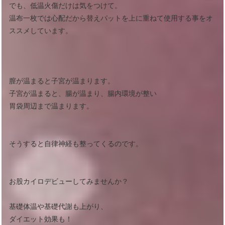
でも、低温火傷だけは気をつけて。
温布一枚では心配だから替えパットを上に重ねて使用する事をオ
ススメしています。
膣が温まると子宮が温まります。
子宮が温まると、腸が温まり、腸内環境が整い
胃袋周辺まで温まります。
そうすると自律神経も整ってくるのです。
お股カイロデビューしてみませんか？
基礎体温や基礎代謝も上がり、
ダイエット効果も！