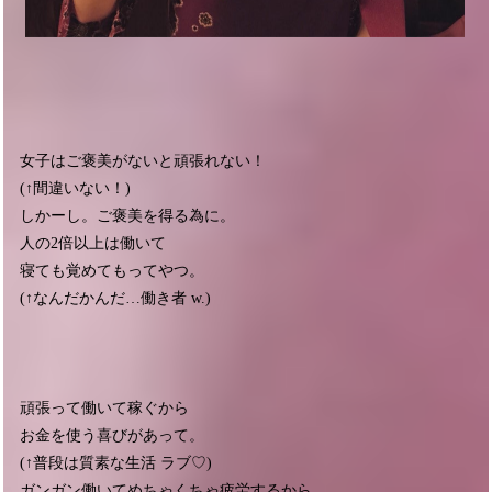
女子はご褒美がないと頑張れない！
(↑間違いない！)
しかーし。ご褒美を得る為に。
人の2倍以上は働いて
寝ても覚めてもってやつ。
(↑なんだかんだ…働き者 w.)
頑張って働いて稼ぐから
お金を使う喜びがあって。
(↑普段は質素な生活 ラブ♡)
ガンガン働いてめちゃくちゃ疲労するから