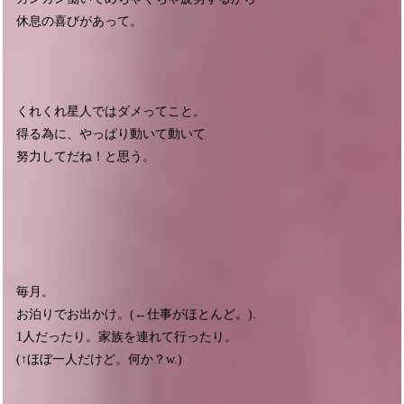
休息の喜びがあって。
くれくれ星人ではダメってこと。
得る為に、やっぱり動いて動いて
努力してだね！と思う。
毎月。
お泊りでお出かけ。(←仕事がほとんど。).
1人だったり。家族を連れて行ったり。
(↑ほぼ一人だけど。何か？w.)