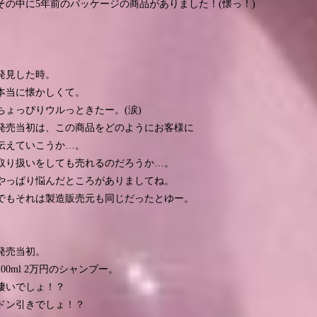
その中に5年前のパッケージの商品がありました！(懐っ！)
発見した時。
本当に懐かしくて。
ちょっぴりウルっときたー。(涙)
発売当初は、この商品をどのようにお客様に
伝えていこうか…。
取り扱いをしても売れるのだろうか…。
やっぱり悩んだところがありましてね。
でもそれは製造販売元も同じだったとゆー。
発売当初。
200ml 2万円のシャンプー。
凄いでしょ！？
ドン引きでしょ！？