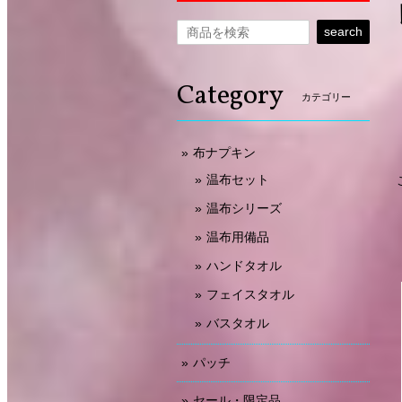
search
Category
カテゴリー
布ナプキン
温布セット
温布シリーズ
温布用備品
ハンドタオル
フェイスタオル
バスタオル
パッチ
セール・限定品