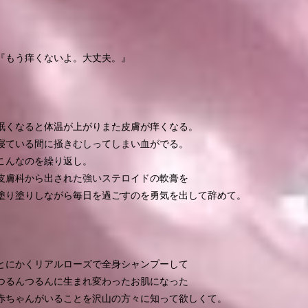
『もう痒くないよ。大丈夫。』
眠くなると体温が上がりまた皮膚が痒くなる。
寝ている間に掻きむしってしまい血がでる。
こんなのを繰り返し。
皮膚科から出された強いステロイドの軟膏を
塗り塗りしながら毎日を過ごすのを勇気を出して辞めて。
とにかくリアルローズで全身シャンプーして
つるんつるんに生まれ変わったお肌になった
赤ちゃんがいることを沢山の方々に知って欲しくて。