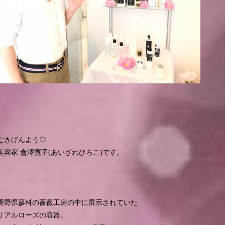
ごきげんよう♡
美容家 會澤寛子(あいざわひろこ)です。
長野県蓼科の薔薇工房の中に展示されていた
リアルローズの容器。