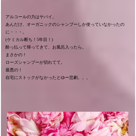
アルコールの力はヤバイ。
あんだけ、オーガニックのシャンプーしか使っていなかったの
に・・・。
(ケミカル断ち！5年目！)
酔っ払って帰ってきて、お風呂入ったら。
まさかの！
ローズシャンプーが切れてて。
最悪の！
自宅にストックがなかったとゆー悲劇。。。