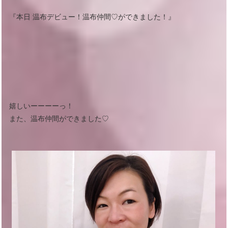
『本日 温布デビュー！温布仲間♡ができました！』
嬉しいーーーーっ！
また、温布仲間ができました♡