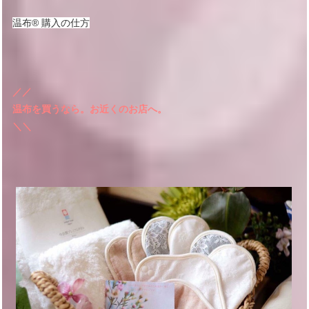
温布®︎ 購入の仕方
／／
温布を買うなら。お近くのお店へ。
＼＼