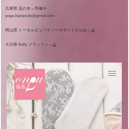
兵庫県 花の木→準備中
yoga.hananoki@gmail.com
岡山県 トータルビューティーサポートぴゅあ→
☆
大分県 fluffy フラッフィ→
☆