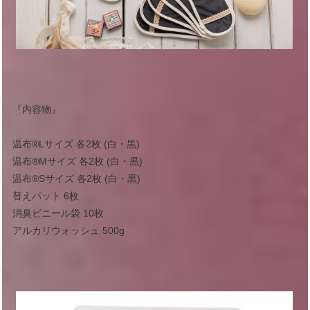
『内容物』
温布®︎Lサイズ 各2枚 (白・黒)
温布®︎Mサイズ 各2枚 (白・黒)
温布®︎Sサイズ 各2枚 (白・黒)
替えパット 6枚
消臭ビニール袋 10枚
アルカリウォッシュ 500g