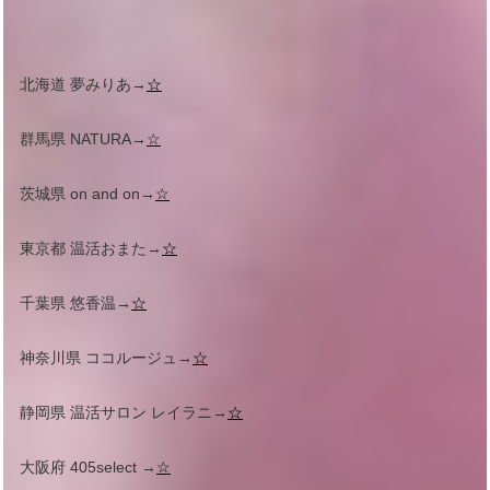
北海道 夢みりあ→
☆
群馬県 NATURA→
☆
茨城県 on and on→
☆
東京都 温活おまた→
☆
千葉県 悠香温→
☆
神奈川県 ココルージュ→
☆
静岡県 温活サロン レイラニ→
☆
大阪府 405select →
☆