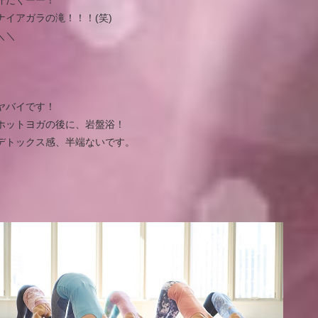
汗だくーー！
ナイアガラの滝！！！(笑)
＼＼
ヤバイです！
ホットヨガの後に、岩盤浴！
デトックス感、半端ないです。