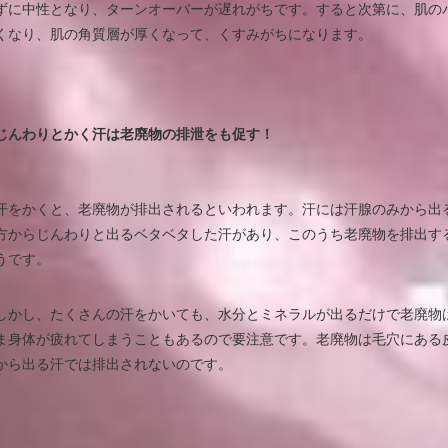
ずに中性となり、ターンオーバーが遅れがちです。すると次第に、肌の
くなり、肌の角質層が厚くなって、くすみがちになります。
じんわりとかく汗は老廃物の排泄をも促す！
汗をかくと、老廃物が排出されるといわれます。汗には汗腺のみから出
方からじんわりと出るベタベタした汗があり、このうち老廃物を排出す
うです。
しかし、たくさんの汗をかいても、水分とミネラルが出るだけで老廃物
ま身体が疲れてしまうこともあるので要注意です。老廃物は毛穴にある
から出る汗では排出されないのです。