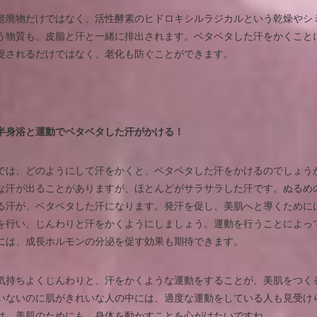
老廃物だけではなく、活性酵素のヒドロキシルラジカルという乾燥やシ
う物質も、皮脂と汗と一緒に排出されます。ベタベタした汗をかくこと
促されるだけではなく、老化も防ぐことができます。
半身浴と運動でベタベタした汗がかける！
では、どのようにして汗をかくと、ベタベタした汗をかけるのでしょう
な汗が出ることがありますが、ほとんどがサラサラした汗です。ぬるめ
る汗が、ベタベタした汗になります。発汗を促し、美肌へと導くために
を行い、じんわりと汗をかくようにしましょう。運動を行うことによっ
には、成長ホルモンの分泌を促す効果も期待できます。
気持ちよくじんわりと、汗をかくような運動をすることが、美肌をつく
いないのに肌がきれいな人の中には、適度な運動をしている人も見受け
は、美肌のためにも、身体を動かすことを心がけたいですね。