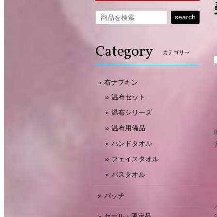
search
Category
カテゴリー
布ナプキン
温布セット
温布シリーズ
温布用備品
ハンドタオル
フェイスタオル
バスタオル
パッチ
セール・限定品