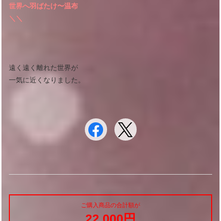
世界へ羽ばたけ〜温布
＼＼
遠く遠く離れた世界が
一気に近くなりました。
ご購入商品の合計額が
22,000円