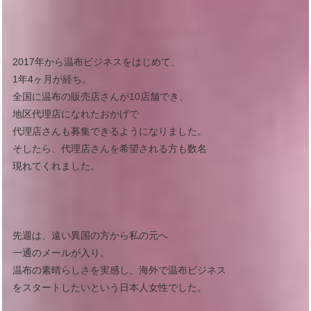
2017年から温布ビジネスをはじめて、
1年4ヶ月が経ち。
全国に温布の販売店さんが10店舗でき、
地区代理店になれたおかげで
代理店さんも募集できるようになりました。
そしたら、代理店さんを希望される方も数名
現れてくれました。
先週は、遠い異国の方から私の元へ
一通のメールが入り。
温布の素晴らしさを実感し、海外で温布ビジネス
をスタートしたいという日本人女性でした。