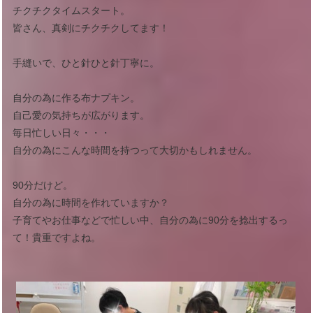
チクチクタイムスタート。
皆さん、真剣にチクチクしてます！
手縫いで、ひと針ひと針丁寧に。
自分の為に作る布ナプキン。
自己愛の気持ちが広がります。
毎日忙しい日々・・・
自分の為にこんな時間を持つって大切かもしれません。
90分だけど。
自分の為に時間を作れていますか？
子育てやお仕事などで忙しい中、自分の為に90分を捻出するっ
て！貴重ですよね。