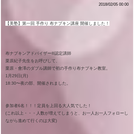
2018/02/05 00:00
【美塾】第一回 手作り 布ナプキン講座 開催しました！
布ナプキンアドバイザー®︎認定講師
栗原紀子先生をお呼びして、
栗原・會澤のダブル講師で初の手作り布ナプキン教室。
1月29日(月)
18:30〜夜の部、開催されました。
参加者6名！！！定員を上回る大人気でした！
(これ以上・・・人数が増えてしまうと、お一人お一人フォローし
ながら進めて行くのは大変)