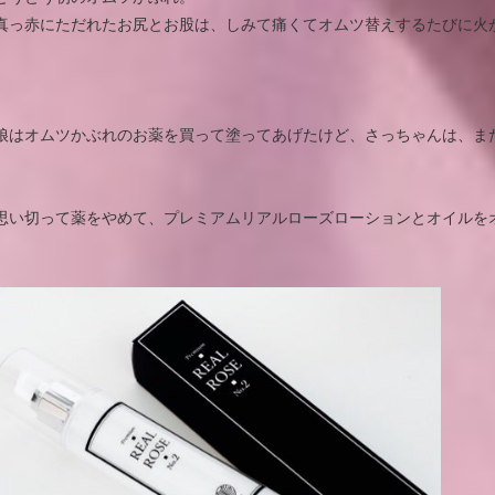
真っ赤にただれたお尻とお股は、しみて痛くてオムツ替えするたびに火
娘はオムツかぶれのお薬を買って塗ってあげたけど、さっちゃんは、ま
思い切って薬をやめて、プレミアムリアルローズローションとオイルを