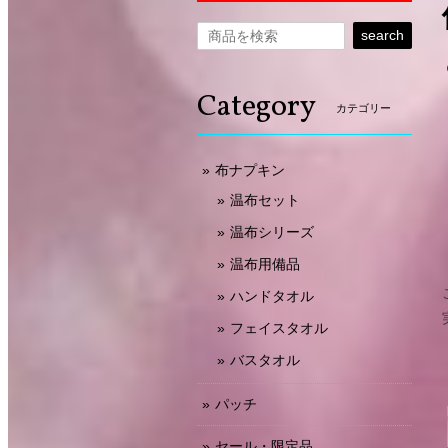
search
Category
カテゴリー
布ナプキン
温布セット
温布シリーズ
温布用備品
ハンドタオル
フェイスタオル
バスタオル
パッチ
セール・限定品