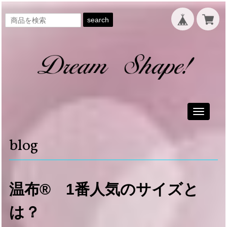
search
Toggle
navigati
blog
温布® 1番人気のサイズと
は？