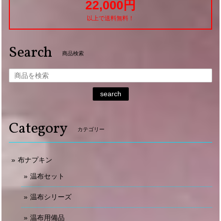
22,000円
以上で送料無料！
Search
商品検索
search
Category
カテゴリー
布ナプキン
温布セット
温布シリーズ
温布用備品