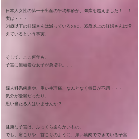
日本人女性の第一子出産の平均年齢が、30歳を超えました！！！
実は・・・
34歳以下の妊婦さんは減っているのに、35歳以上の妊婦さんは増
えているという事実。
そして、ここ何年も。
子宮に無頓着な女子が急増中。。。
婦人科系疾患や、重い生理痛、なんとなく毎日が不調・・・
気分が憂鬱だったり。
思い当たる人はいませんか？
健康な子宮は、ふっくら柔らかいもの。
でも、肩こりや、首こりのように、厚い筋肉でできている子宮