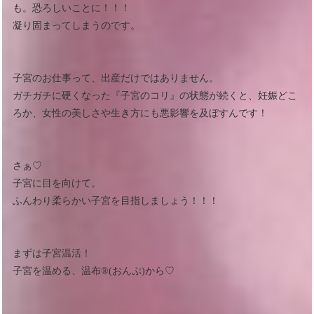
も。恐ろしいことに！！！
凝り固まってしまうのです。
子宮のお仕事って、出産だけではありません。
ガチガチに硬くなった『子宮のコリ』の状態が続くと、妊娠どこ
ろか、女性の美しさや生き方にも悪影響を及ぼすんです！
さぁ♡
子宮に目を向けて。
ふんわり柔らかい子宮を目指しましょう！！！
まずは子宮温活！
子宮を温める、温布®︎(おんぷ)から♡