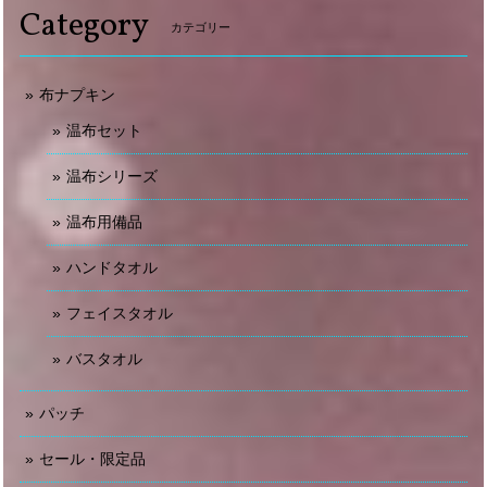
Category
カテゴリー
布ナプキン
温布セット
温布シリーズ
温布用備品
ハンドタオル
フェイスタオル
バスタオル
パッチ
セール・限定品