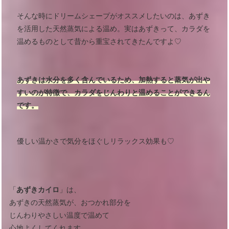
そんな時にドリームシェープがオススメしたいのは、あずき
を活用した天然蒸気による温め。実はあずきって、カラダを
温めるものとして昔から重宝されてきたんですよ♡
あずきは水分を多く含んでいるため、加熱すると蒸気が出や
すいのが特徴で、カラダをじんわりと温めることができるん
です。
優しい温かさで気分をほぐしリラックス効果も♡
「
あずきカイロ
」は、
あずきの天然蒸気が、おつかれ部分を
じんわりやさしい温度で温めて
心地よくしてくれます。