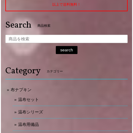
以上で送料無料！
Search
商品検索
search
Category
カテゴリー
布ナプキン
温布セット
温布シリーズ
温布用備品