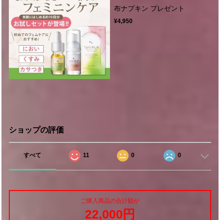
布ナプキン プレゼント
¥4,950
ショップの評価
すべて
11
0
0
ご購入商品の合計額が
22,000円