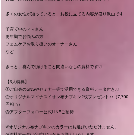
多くの女性が知っていると、お役に立てる内容が盛り沢山です
子育て中のママさん
更年期でお悩みの方
フェムケアお取り扱いのオーナーさん
など
きっと、喜んで頂けること間違いなしの資料です♡
【3大特典】
①ご自身のSNSやセミナー等で活用できる資料データ付き♪♪
②オリジナルマイナスイオン布ナプキン2枚プレゼント♪♪（7,700
円相当）
③アフターフォロー公式LINEご招待
※オリジナル布ナプキンのカラーはお選びいただけません。
※資料データは公式LINEからお送りいたします。