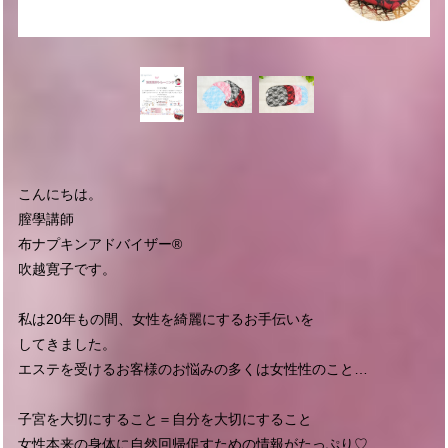
こんにちは。
膣學講師
布ナプキンアドバイザー®
吹越寛子です。
私は20年もの間、女性を綺麗にするお手伝いを
してきました。
エステを受けるお客様のお悩みの多くは女性性のこと…
子宮を大切にすること＝自分を大切にすること
女性本来の身体に自然回帰促すための情報がたっぷり♡