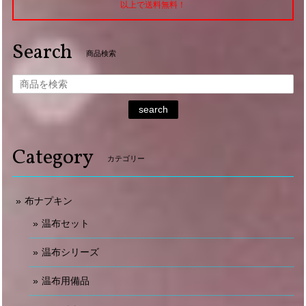
以上で送料無料！
Search
商品検索
search
Category
カテゴリー
布ナプキン
温布セット
温布シリーズ
温布用備品