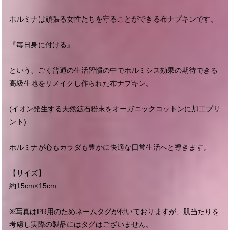
ホルミナは頑張る女性たちを守ることができる布ナプキンです。
『毎日身に付ける』
という、ごく普通の生活習慣の中でホルミシス効果の期待できる
高級生地をリメイクし作られた布ナプキン。
(イオン発生する天然鉱石粉末をオーガニックコットンに加工プリ
ント)
ホルミナが心もカラダも豊かに快適な日常生活へと導きます。
【サイズ】
約15cm×15cm
※写真はPR用のためネームタグが付いておりますが、肌当たりを
考慮し実際の製品にはタグはございません。