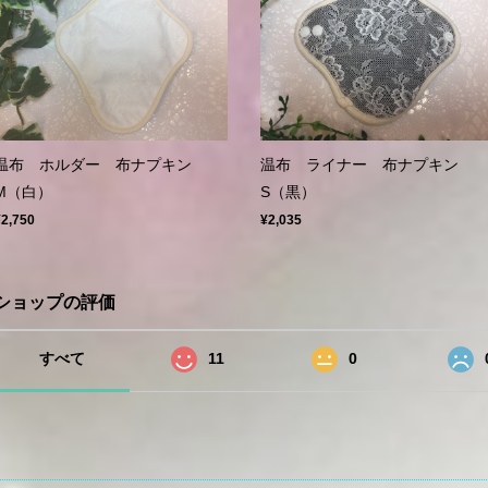
温布 ホルダー 布ナプキン
温布 ライナー 布ナプキン
M（白）
S（黒）
¥2,750
¥2,035
ショップの評価
すべて
11
0