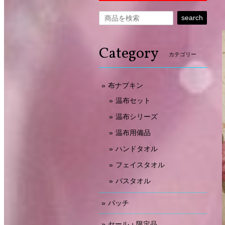
search
Category
カテゴリー
布ナプキン
温布セット
温布シリーズ
温布用備品
ハンドタオル
フェイスタオル
バスタオル
パッチ
セール・限定品