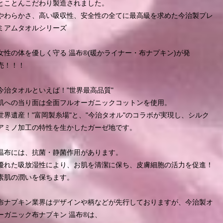
とことんこだわり製造されました。
やわらかさ、高い吸収性、安全性の全てに最高級を求めた今治製プレ
ミアムタオルシリーズ
女性の体を優しく守る 温布®︎(暖かライナー・布ナプキン)が発
売！！！
今治タオルといえば！"世界最高品質"
肌への当り面は全面フルオーガニックコットンを使用。
世界遺産！"富岡製糸場"と、"今治タオル"のコラボが実現し、シルク
アミノ加工の特性を生かしたガーゼ地です。
温布には、抗菌・静菌作用があります。
優れた吸放湿性により、お肌を清潔に保ち、皮膚細胞の活力を促進！
素肌の潤いを保ちます。
布ナプキン業界はデザインや柄などが先行しておりますが、今治製オ
ーガニック布ナプキン 温布®︎は、