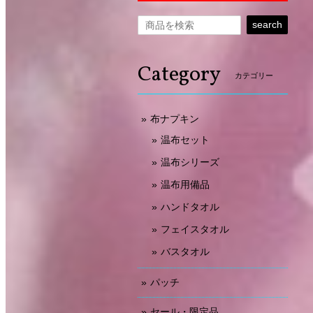
search
Category
カテゴリー
布ナプキン
温布セット
温布シリーズ
温布用備品
ハンドタオル
フェイスタオル
バスタオル
パッチ
セール・限定品