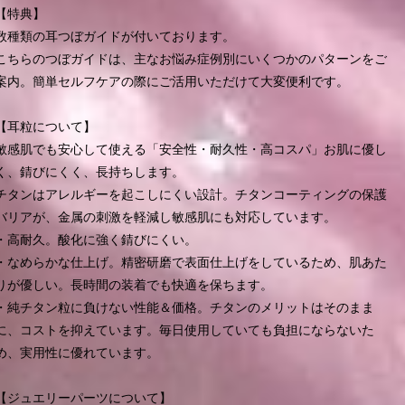
【特典】
数種類の耳つぼガイドが付いております。
こちらのつぼガイドは、主なお悩み症例別にいくつかのパターンをご
案内。簡単セルフケアの際にご活用いただけて大変便利です。
【耳粒について】
敏感肌でも安心して使える「安全性・耐久性・高コスパ」お肌に優し
く、錆びにくく、長持ちします。
チタンはアレルギーを起こしにくい設計。チタンコーティングの保護
バリアが、金属の刺激を軽減し敏感肌にも対応しています。
・高耐久。酸化に強く錆びにくい。
・なめらかな仕上げ。精密研磨で表面仕上げをしているため、肌あた
りが優しい。長時間の装着でも快適を保ちます。
・純チタン粒に負けない性能＆価格。チタンのメリットはそのまま
に、コストを抑えています。毎日使用していても負担にならないた
め、実用性に優れています。
【ジュエリーパーツについて】