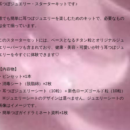
耳つぼジュエリー・スターターキットです♪
誰でも簡単に耳つぼジュエリーを楽しむためのキットで、必要なもの
は全て揃っています。
このスターターセットには、ベースとなるチタン粒とオリジナルジュ
エリーパーツも含まれており、健康・美容・可愛いが叶う耳つぼジュ
エリーを今すぐに体験できます♡
【内容物】
・ピンセット×1本
・消毒シート（脱脂綿）×2枚
・耳つぼジュエリーシート（10粒）＋新色ローズゴールド粒（10粒）
※ジュエリーシートのデザインは選べません。ジュエリーシートの
画像はイメージです。
・簡単つぼガイドラミネート資料×1枚