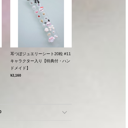
耳つぼジュエリーシート20粒 #11
キャラクター入り【特典付・ハン
ドメイド】
¥2,160
0