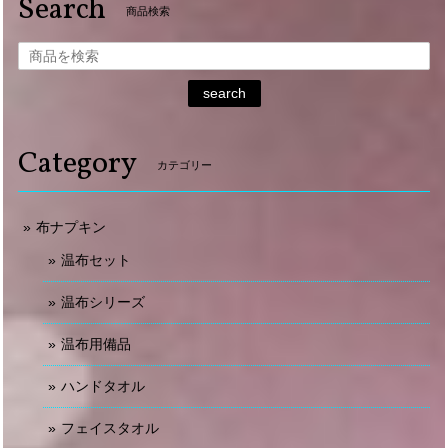
Search
商品検索
search
Category
カテゴリー
布ナプキン
温布セット
温布シリーズ
温布用備品
ハンドタオル
フェイスタオル