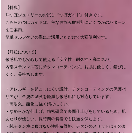
【特典】
耳つぼジュエリーのお試し『つぼガイド』付きです。
こちらのつぼガイドは、主なお悩み症例別にいくつかのパターン
をご案内。
簡単セルフケアの際にご活用いただけて大変便利です。
【耳粒について】
敏感肌でも安心して使える「安全性・耐久性・高コスパ」
内部ステンレス芯にチタンコーティング。お肌に優しく、錆びに
くく、長持ちします。
・アレルギーを起こしにくい設計。チタンコーティングの保護バ
リアが、金属の刺激を軽減し敏感肌にも対応しています。
・高耐久。酸化に強く錆びにくい。
・なめらかな仕上げ。精密研磨で表面仕上げをしているため、肌
あたりが優しい。長時間の装着でも快適を保ちます。
・純チタン粒に負けない性能＆価格。チタンのメリットはそのま